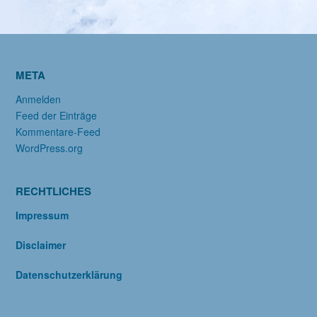
META
Anmelden
Feed der Einträge
Kommentare-Feed
WordPress.org
RECHTLICHES
Impressum
Disclaimer
Datenschutzerklärung