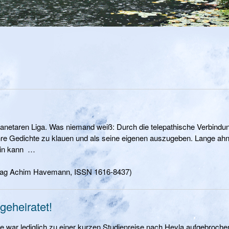
Planetaren Liga. Was niemand weiß: Durch die telepathische Verbindu
ihre Gedichte zu klauen und als seine eigenen auszugeben. Lange ahn
sein kann …
 Verlag Achim Havemann, ISSN 1616-8437)
 geheiratet!
elle war lediglich zu einer kurzen Studienreise nach Heyla aufgebroche