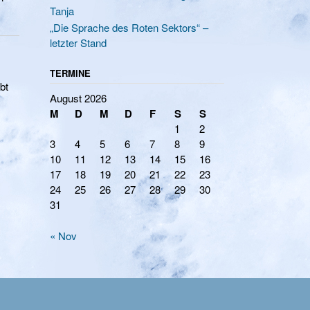
Tanja
„Die Sprache des Roten Sektors“ –
letzter Stand
TERMINE
bt
August 2026
M
D
M
D
F
S
S
1
2
3
4
5
6
7
8
9
10
11
12
13
14
15
16
17
18
19
20
21
22
23
24
25
26
27
28
29
30
31
« Nov